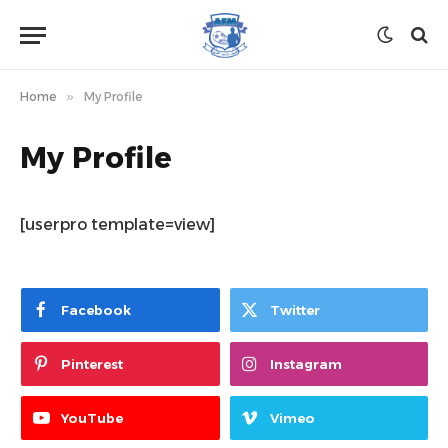
Home
»
My Profile
My Profile
[userpro template=view]
Facebook
Twitter
Pinterest
Instagram
YouTube
Vimeo