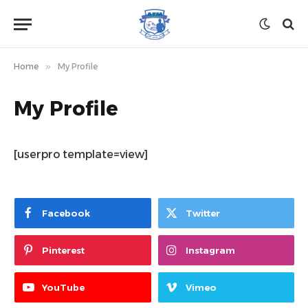
Home
»
My Profile
My Profile
[userpro template=view]
Facebook
Twitter
Pinterest
Instagram
YouTube
Vimeo