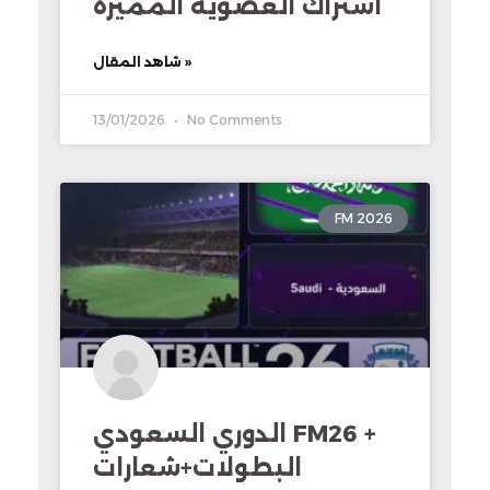
اشتراك العضويه المميزه
شاهد المقال »
13/01/2026
No Comments
FM 2026
الدوري السعودي FM26 +
البطولات+شعارات