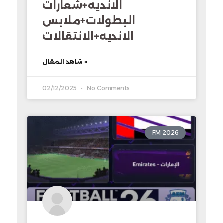
الانديه+شعارات
البطولات+ملابس
الانديه+الانتقالات
شاهد المقال »
02/12/2025
No Comments
FM 2026