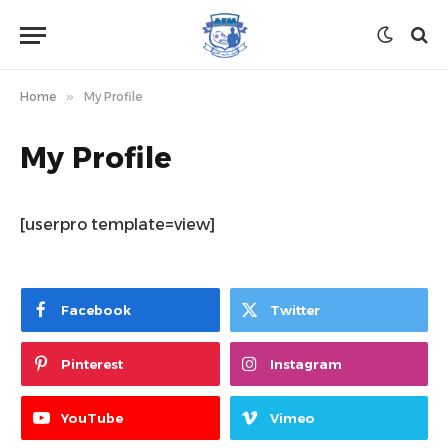
Home
»
My Profile
My Profile
[userpro template=view]
Facebook
Twitter
Pinterest
Instagram
YouTube
Vimeo