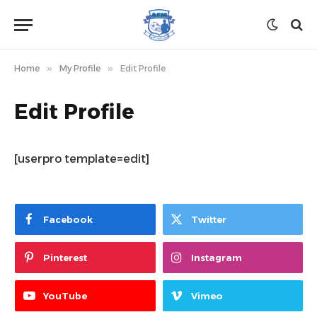
Home
»
My Profile
»
Edit Profile
Edit Profile
[userpro template=edit]
Facebook
Twitter
Pinterest
Instagram
YouTube
Vimeo