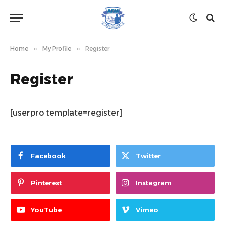
Home
»
My Profile
»
Register
Register
[userpro template=register]
Facebook
Twitter
Pinterest
Instagram
YouTube
Vimeo