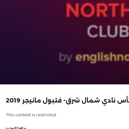
س نادي شمال شرق- فتبول مانيجر 2019
This content is restricted.
اقرا المزيد »