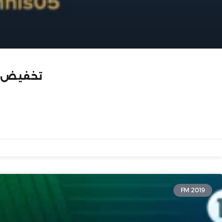
تخفيض الدين ل -50٪ | 
FM 2019