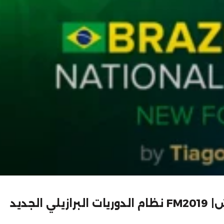
د FM2019 |باتش