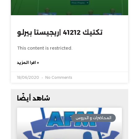
تكتيك 41212 |ريجيستا بيرلو
This content is restricted.
اقرا المزيد »
18/06/2020
No Comments
شاهد أيضًا
المحاضرات و الدروس