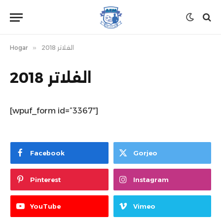
Hogar
»
الفلاتر 2018
الفلاتر 2018
[wpuf_form id=”3367″]
Facebook
Gorjeo
Pinterest
Instagram
YouTube
Vimeo