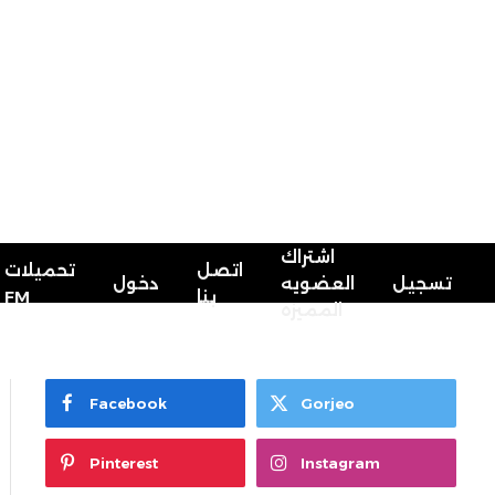
اشتراك
اتصل
تحميلات
تسجيل
العضويه
دخول
بنا
FM
المميزه
Facebook
Gorjeo
Pinterest
Instagram