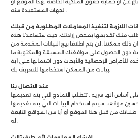
دفاع عن أو حماية حقوق الملكية الخاصة بهذا الموقع أو
الجهات المستفيدة منه.
انات اللازمة لتنفيذ المعاملات المطلوبة من قبلك
 سنطلب منك تقديمها بمحض إرادتك. حيث ستساعدنا هذه
ذلك ممكنناً. لن يتم اطلاقاً بيع البيانات المقدمة من
ة دون الحصول على موافقتك المسبقة والمكتوبة ما
م للأغراض الإحصائية والأبحاث دون اشتمالها على أية
بيانات من الممكن استخدامها للتعريف بك.
عند الاتصال بنا
ى أساس أنها سرية . تتطلب النماذج التي يتم تقديمها
حسين موقعنا.سيتم استخدام البيانات التي يتم تقديمها
طلباتك من قبل هذا الموقع أو أيا من المواقع التابعة
له .
إفشاء المعلومات لأي طرف ثالث