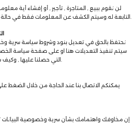
لن نقوم ببيع , المتاجرة , تأجير , أو إفشاء أية مع
التابعة له.وسيتم الكشف عن المعلومات فقط في حالة صدور أمر بذلك من قبل أي سلطة قضائية أو تنظيمية.
ال
نحتفظ بالحق في تعديل بنود وشروط سياسة سرية وخصو
سيتم تنفيذ التعديلات هنا او على صفحة سياسة الخصو
التي حصلنا عليها , وكيف سنستخدمها والجهة التي سنقوم بتزويدها بهذه البيانات.
يمكنكم الاتصال بنا عند الحاجة من خلال الضغط على ر
إن مخاوفك واهتمامك بشأن سرية وخصوصية البيانات تعتب