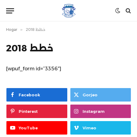
Hogar
»
خطط 2018
خطط 2018
[wpuf_form id=”3356″]
Facebook
Gorjeo
Pinterest
Instagram
YouTube
Vimeo