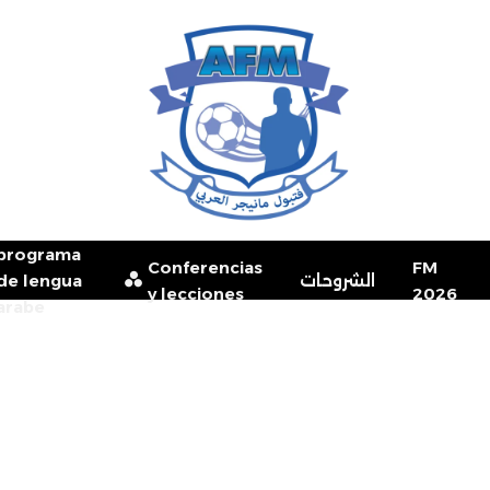
programa
Conferencias
FM
de lengua
الشروحات
y lecciones
2026
arabe