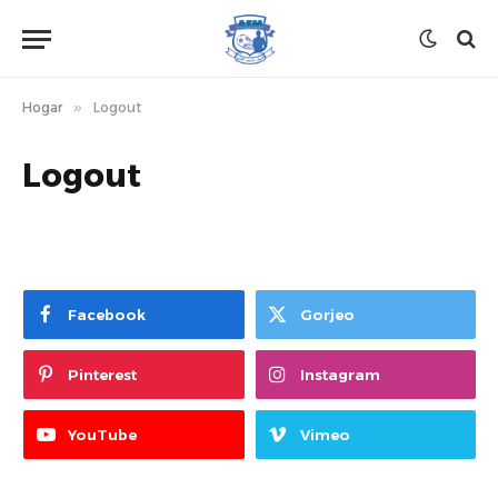
Hogar
»
Logout
Logout
Facebook
Gorjeo
Pinterest
Instagram
YouTube
Vimeo