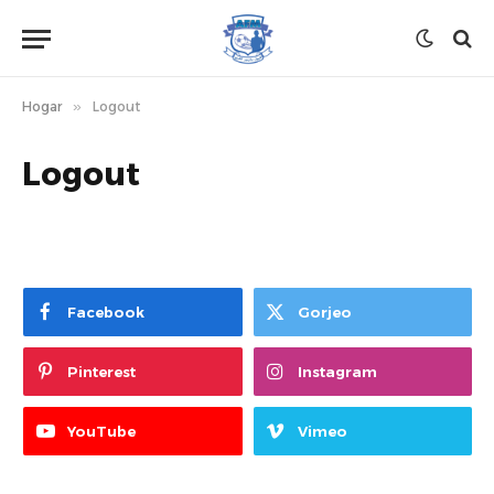
Hogar
»
Logout
Logout
Facebook
Gorjeo
Pinterest
Instagram
YouTube
Vimeo