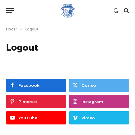
Hogar
»
Logout
Logout
Facebook
Gorjeo
Pinterest
Instagram
YouTube
Vimeo