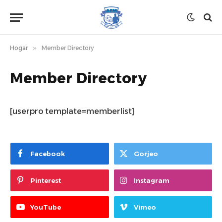
Hogar
»
Member Directory
Member Directory
[userpro template=memberlist]
Facebook
Gorjeo
Pinterest
Instagram
YouTube
Vimeo