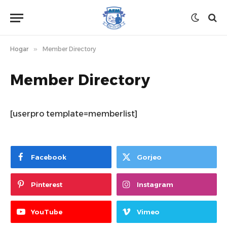
Hogar
»
Member Directory
Member Directory
[userpro template=memberlist]
Facebook
Gorjeo
Pinterest
Instagram
YouTube
Vimeo