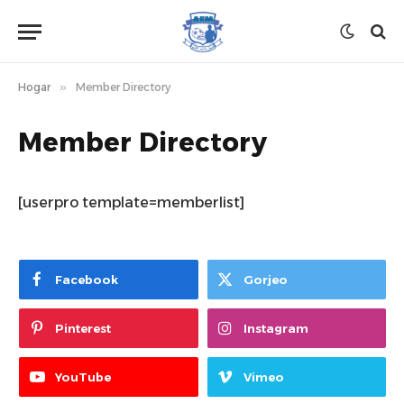
Hogar
»
Member Directory
Member Directory
[userpro template=memberlist]
Facebook
Gorjeo
Pinterest
Instagram
YouTube
Vimeo