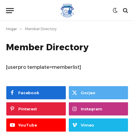
Hogar
»
Member Directory
Member Directory
[userpro template=memberlist]
Facebook
Gorjeo
Pinterest
Instagram
YouTube
Vimeo