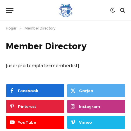
Hogar
»
Member Directory
Member Directory
[userpro template=memberlist]
Facebook
Gorjeo
Pinterest
Instagram
YouTube
Vimeo