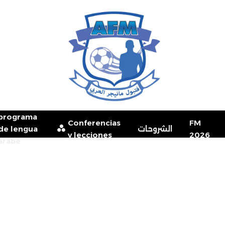
programa
Conferencias
FM
de lengua
الشروحات
y lecciones
2026
arabe