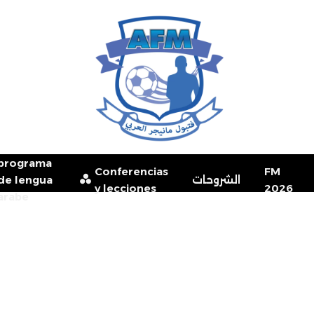
programa
Conferencias
FM
de lengua
الشروحات
y lecciones
2026
arabe