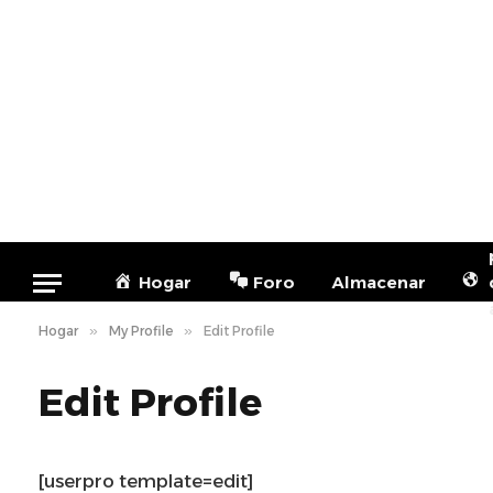
Hogar
Foro
Almacenar
Hogar
»
My Profile
»
Edit Profile
Edit Profile
[userpro template=edit]