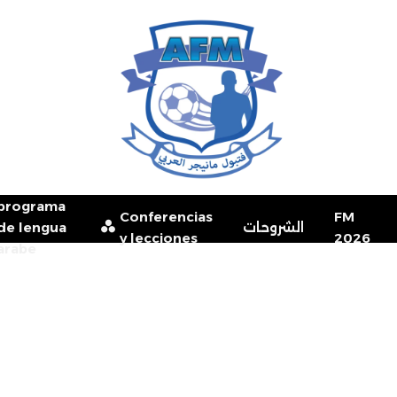
programa
Conferencias
FM
de lengua
الشروحات
y lecciones
2026
arabe