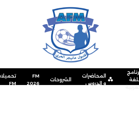
رنامج
المحاضرات
FM
تحميلا
للغة
الشروحات
و الدروس
2026
FM
لعربية