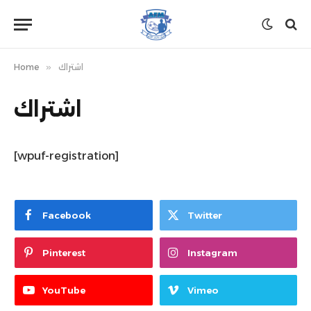
اشتراك
»
Home
اشتراك
[wpuf-registration]
Facebook
Twitter
Pinterest
Instagram
YouTube
Vimeo