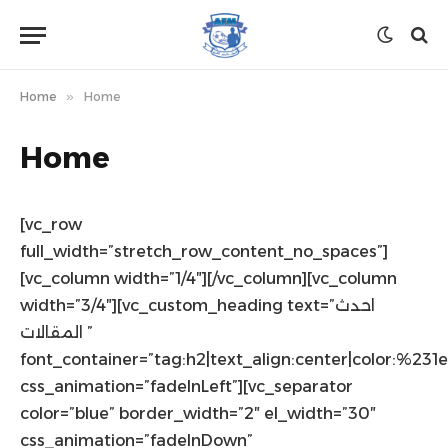
Home
»
Home
Home
[vc_row
full_width=”stretch_row_content_no_spaces”]
[vc_column width=”1/4″][/vc_column][vc_column
width=”3/4″][vc_custom_heading text=”احدث
المقالات ”
font_container=”tag:h2|text_align:center|color:%231
css_animation=”fadeInLeft”][vc_separator
color=”blue” border_width=”2″ el_width=”30″
css_animation=”fadeInDown”