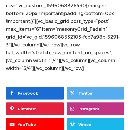
css=”.vc_custom_1596068826430{margin-
bottom: 20px !important;padding-bottom: 0px
!important;}”][vc_basic_grid post_type=”post”
max_items=”6″ item=”masonryGrid_FadeIn”
grid_id=”vc_gid:1596068532103-fcb7a98b-5291-
3″][/vc_column][/vc_row][vc_row
full_width=”stretch_row_content_no_spaces”]
[vc_column width=”1/4″][/vc_column][vc_column
width=”3/4″][/vc_column][/vc_row]
Facebook
Twitter
Pinterest
Instagram
YouTube
Vimeo