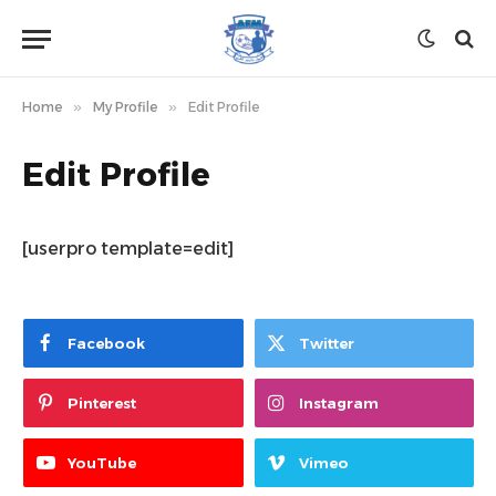
Home
»
My Profile
»
Edit Profile
Edit Profile
[userpro template=edit]
Facebook
Twitter
Pinterest
Instagram
YouTube
Vimeo