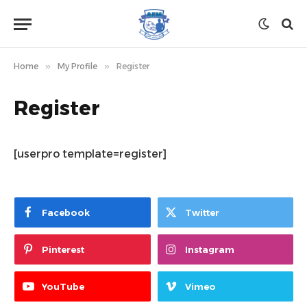
Home
»
My Profile
»
Register
Register
[userpro template=register]
Facebook
Twitter
Pinterest
Instagram
YouTube
Vimeo