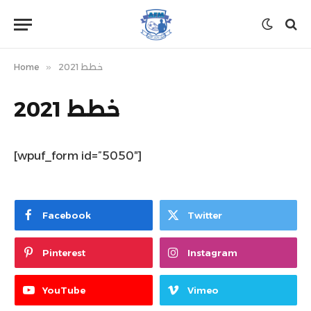
خطط 2021
»
Home
خطط 2021
[wpuf_form id=”5050″]
Facebook
Twitter
Pinterest
Instagram
YouTube
Vimeo