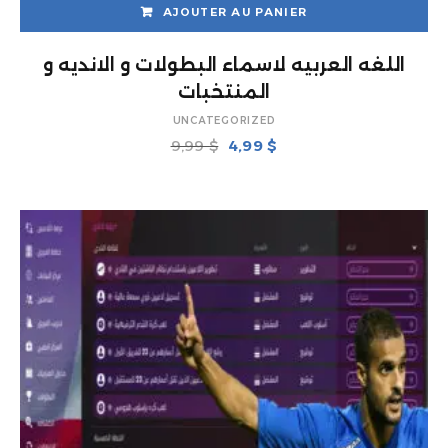
AJOUTER AU PANIER
اللغه العربيه لاسماء البطولات و الانديه و
المنتخبات
UNCATEGORIZED
Le
Le
9,99
$
4,99
$
prix
prix
initial
actuel
était :
est :
9,99 $.
4,99 $.