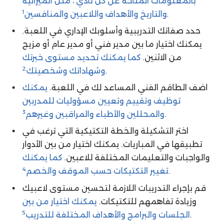
بالمعلومات المتاحة عن كل نادي ، مثل الميزانية
1
.
والتاريخ والأهداف واللاعبين والمنافسين
حدد صفاتك التدريبية وأسلوبك الإداري في اللعبة.
يمكنك اختيار ما بين مدير فني أو مدير عام أو مزيج
من الاثنين.
كما يمكنك تحديد مستوى خبرتك
2
.
وشهاداتك وشخصيتك
اضف الطاقم الفني المساعد لك في اللعبة.
يمكنك
توظيف وتقييم وتعيين مسؤوليات للمدربين
3
.
والمحللين والأطباء والمراقبين وغيرهم
اختر التشكيلة والخطة التكتيكية التي ترغب في
تطبيقها في المباريات. يمكنك اختيار من بين الأدوار
والواجبات والتعليمات المختلفة للاعبين.
كما يمكنك
4
.
تغيير التكتيكات حسب الموقف والخصم
قم بإجراء التدريبات اللازمة لتحسين مستوى لاعبيك
وزيادة تفاهمهم للتكتيكات.
يمكنك اختيار من بين
5
.
الجلسات والبرامج والأهداف المختلفة للتدريب