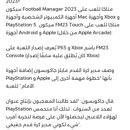
2023؟
سيكون Football Manager 2023 متاحًا للعب على
أجهزة الكمبيوتر الشخصية وأجهزة Mac وأجهزة Xbox و
PlayStation 5. سيكون FM23 Touch متاحًا للعب على
أجهزة Android و Apple (من خلال Apple Arcade).
يُعرف إصدار اللعبة على PS5 و Xbox باسم FM23
Console (كان يُطلق عليه سابقًا إصدار Xbox)
وصف مدير كرة القدم مايلز جاكوبسون إضافة أجهزة
PlayStation و Apple بأنها “خطوة مهمة أخرى إلى
الأمام” للعبة.
قال جاكوبسون: “لقد طالبنا المعجبون بإنتاج عنوان
PlayStation لعدد من السنوات ، لذلك أنا متحمس
لهؤلاء اللاعبين ليحصلوا الآن على فرصة لتجربة أقرب
شيء لكوني مدير كرة قدم حقيقي”.