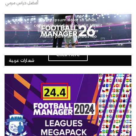
Slide Heading
أفضل حراس مرمي
Lorem ipsum dolor sit amet,
consectetur adipiscing elit. Ut elit
tellus, luctus nec ullamcorper
mattis, pulvinar dapibus leo.
Click Here
شعارات عربية