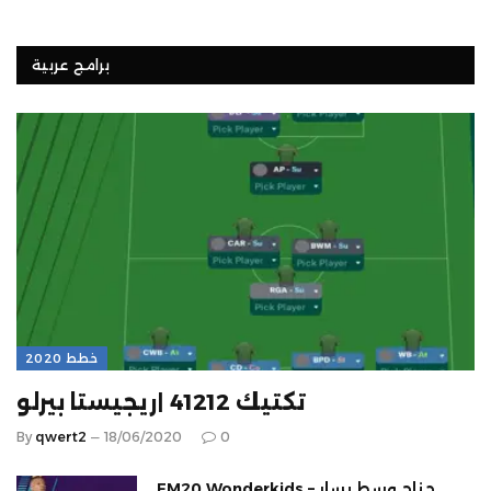
برامج عربية
خطط 2020
تكتيك 41212 |ريجيستا بيرلو
By
qwert2
18/06/2020
0
FM20 Wonderkids – جناح وسط يسار