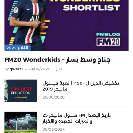
الفلاتر 2020
FM20 Wonderkids – جناح وسط يسار
By
qwert2
29/06/2020
0
تخفيض الدين ل -50٪ | لعبة فيتبول
مانيجر 2019
26/06/2020
فتبول مانيجر 25 FM تاريخ الإصدار
والميزات الجديدة والأخبار
08/09/2024