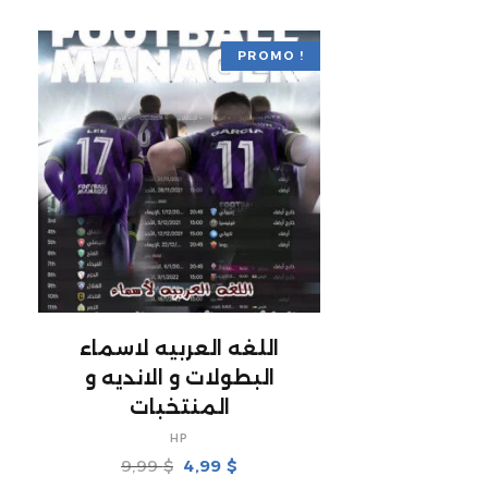
PROMO !
AJOUTER AU PANIER
اللغه العربيه لاسماء
البطولات و الانديه و
المنتخبات
HP
Le
Le
9,99
$
4,99
$