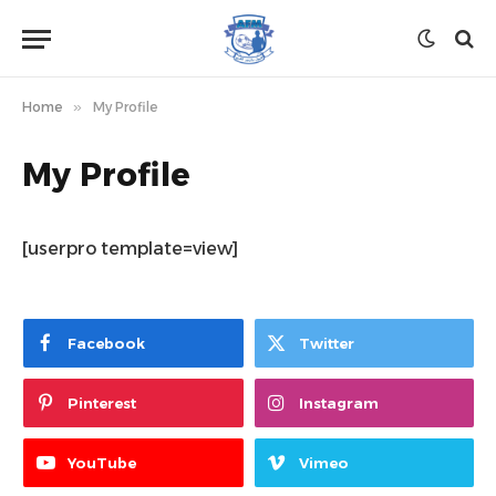
Home
»
My Profile
My Profile
[userpro template=view]
Facebook
Twitter
Pinterest
Instagram
YouTube
Vimeo