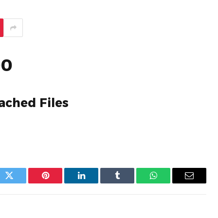
00
ached Files
Email
WhatsApp
Tumblr
LinkedIn
Pinterest
Twitter
ف