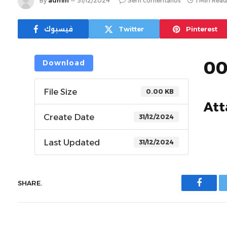
By
admin
31/12/2024
Sem comentários
1 Min Read
Pinterest
Twitter
فيسبوك
0
Download
File Size
0.00 KB
Att
Create Date
31/12/2024
Last Updated
31/12/2024
SHARE.
يسبوك