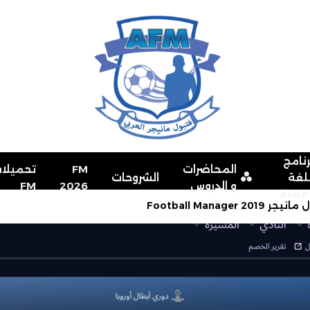
رنامج
المحاضرات
FM
تحميلا
للغة
الشروحات
و الدروس
2026
FM
لعربية
Football Manag