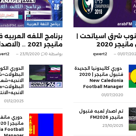
برنامج اللغة العربية
وب شرق اسياتحت |
برنامج اللغه العربيه 
مانيجر 2021 … (الاصدار الاول)
01/07/20
qwert2
بواسطة
0
23/11/2020
ert2
دوري كاليدونيا الجديدة
فتبول مانيجر | 2020
البطولات+ش
New Caledonia
الانديه+شعا
Football Manager
البطولات+م
الانديه+الان
01/07/2020
01/12/2025
تم اصدار لعبه فتبول
مانيجر FM2026
دوري مانغو
مانيجر |
23/10/2025
a Football
Manager