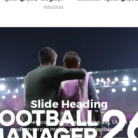
01/12/2025
Slide Heading
olor sit amet, consectetur adipiscing elit. Ut elit tell
ullamcorper mattis, pulvinar dapibus leo.