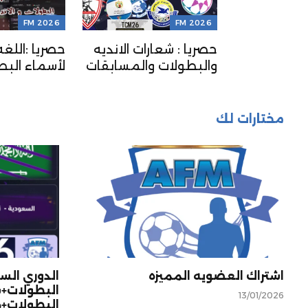
FM 2026
FM 2026
الدوري الكويتي FM26 +
حصريا : شعارات الانديه
حصريا :اللغه
عارات
والبطولات والمسابقات
لأسماء البط
رات
العربيه 2026 (جاهز
الانديه و ال
ملابس
للتنزيل)
(جاهز للتنزيل
تقالات
مختارات لك
اشتراك العضويه المميزه
البطولات+ش
13/01/2026
البطولات+م