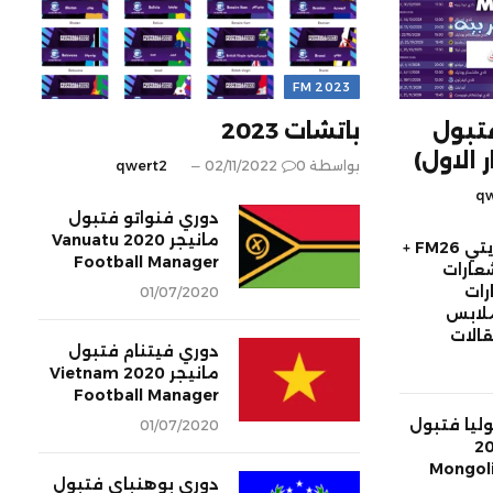
FM 2023
فتبول
باتشات 2023
بواسطة
0
02/11/2022
qwert2
qw
دوري فنواتو فتبول
مانيجر 2020 Vanuatu
الدوري الكويتي FM26 +
Football Manager
عارات
رات
01/07/2020
لابس
تقالات
دوري فيتنام فتبول
مانيجر 2020 Vietnam
Football Manager
ليا فتبول
01/07/2020
 2020
Mongoli
دوري بوهنباي فتبول