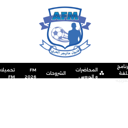
رنامج
المحاضرات
FM
تحميلا
للغة
الشروحات
و الدروس
2026
FM
لعربية