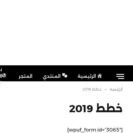
ب
الرئيسية
المنتدي
المتجر
ا
ا
الرئيسية
»
خطط 2019
خطط 2019
[wpuf_form id=”3065″]