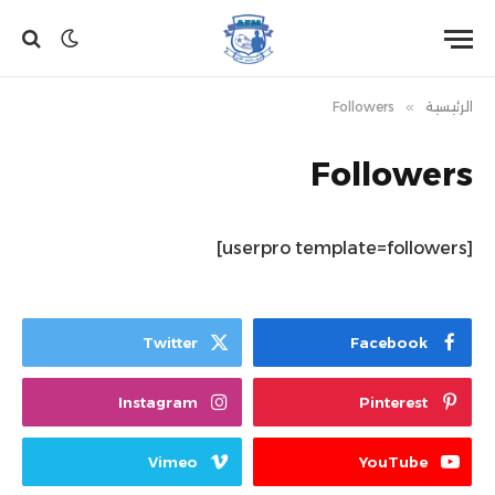
الرئيسية
»
Followers
Followers
[userpro template=followers]
Twitter
Facebook
Instagram
Pinterest
Vimeo
YouTube