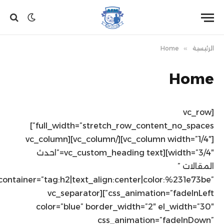
الرئيسية
»
Home
Home
[vc_row
full_width=”stretch_row_content_no_spaces”]
[vc_column width=”1/4″][/vc_column][vc_column
width=”3/4″][vc_custom_heading text=”احدث
المقالات ”
container=”tag:h2|text_align:center|color:%231e73be”
css_animation=”fadeInLeft”][vc_separator
color=”blue” border_width=”2″ el_width=”30″
css_animation=”fadeInDown”