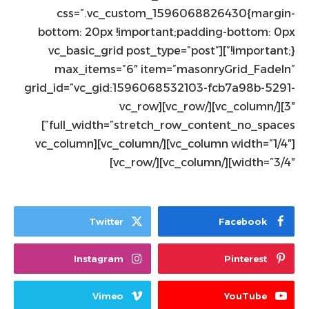
css=”.vc_custom_1596068826430{margin-
bottom: 20px !important;padding-bottom: 0px
!important;}”][vc_basic_grid post_type=”post”
max_items=”6″ item=”masonryGrid_FadeIn”
grid_id=”vc_gid:1596068532103-fcb7a98b-5291-
3″][/vc_column][/vc_row][vc_row
full_width=”stretch_row_content_no_spaces”]
[vc_column width=”1/4″][/vc_column][vc_column
width=”3/4″][/vc_column][/vc_row]
Twitter
Facebook
Instagram
Pinterest
Vimeo
YouTube