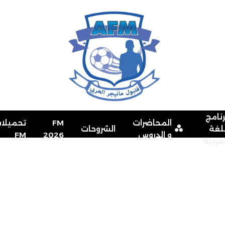
رنامج
المحاضرات
FM
تحميلا
للغة
الشروحات
و الدروس
2026
FM
لعربية