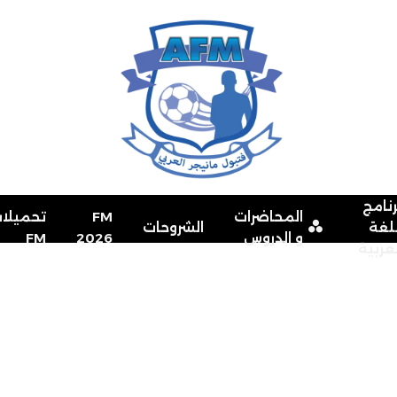
رنامج
المحاضرات
FM
تحميلا
للغة
الشروحات
و الدروس
2026
FM
لعربية