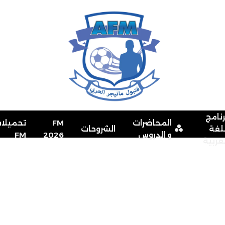
رنامج
المحاضرات
FM
تحميلا
للغة
الشروحات
و الدروس
2026
FM
لعربية