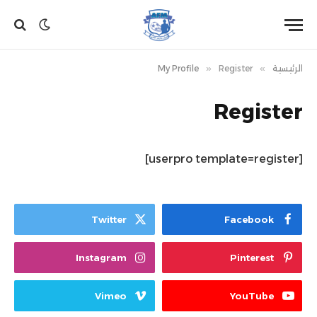
الرئيسية
»
Register
»
My Profile
Register
[userpro template=register]
Twitter
Facebook
Instagram
Pinterest
Vimeo
YouTube