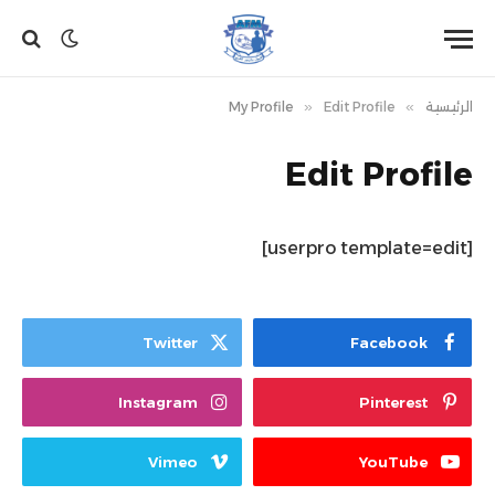
الرئيسية
»
Edit Profile
»
My Profile
Edit Profile
[userpro template=edit]
Twitter
Facebook
Instagram
Pinterest
Vimeo
YouTube