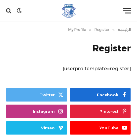
الرئيسية
»
Register
»
My Profile
Register
[userpro template=register]
Twitter
Facebook
Instagram
Pinterest
Vimeo
YouTube