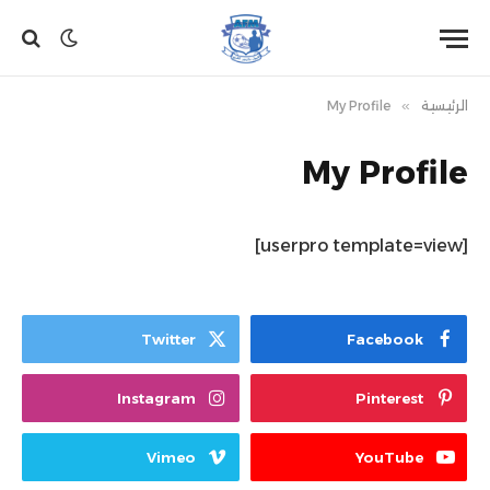
الرئيسية
»
My Profile
My Profile
[userpro template=view]
Twitter
Facebook
Instagram
Pinterest
Vimeo
YouTube