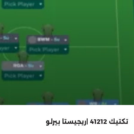
تكتيك 41212 |ريجيستا بيرلو