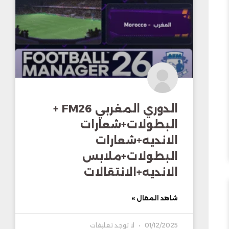
الدوري المغربي FM26 +
البطولات+شعارات
الانديه+شعارات
البطولات+ملابس
الانديه+الانتقالات
شاهد المقال »
01/12/2025
لا توجد تعليقات