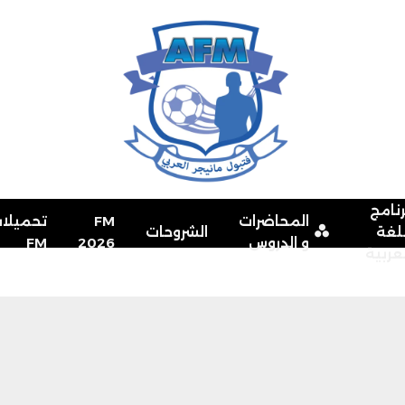
رنامج
المحاضرات
FM
تحميلا
للغة
الشروحات
و الدروس
2026
FM
لعربية